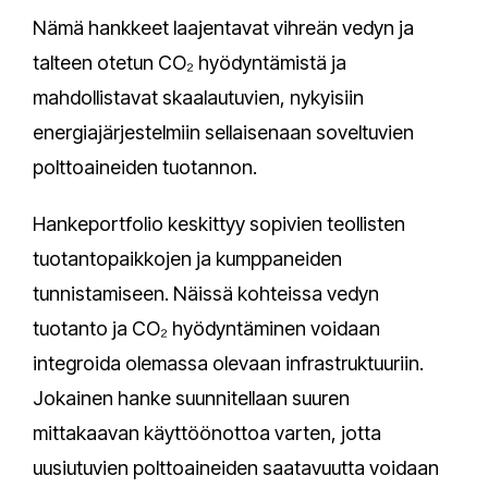
Nämä hankkeet laajentavat vihreän vedyn ja
talteen otetun CO₂ hyödyntämistä ja
mahdollistavat skaalautuvien, nykyisiin
energiajärjestelmiin sellaisenaan soveltuvien
polttoaineiden tuotannon.
Hankeportfolio keskittyy sopivien teollisten
tuotantopaikkojen ja kumppaneiden
tunnistamiseen. Näissä kohteissa vedyn
tuotanto ja CO₂ hyödyntäminen voidaan
integroida olemassa olevaan infrastruktuuriin.
Jokainen hanke suunnitellaan suuren
mittakaavan käyttöönottoa varten, jotta
uusiutuvien polttoaineiden saatavuutta voidaan