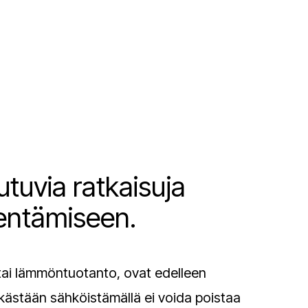
tuvia ratkaisuja
hentämiseen.
 tai lämmöntuotanto, ovat edelleen
elkästään sähköistämällä ei voida poistaa