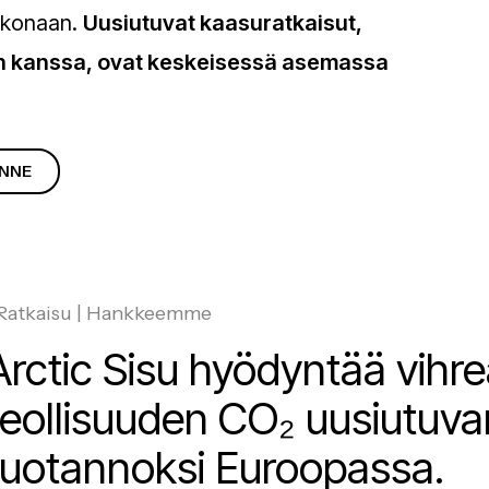
kokonaan.
Uusiutuvat kaasuratkaisut,
rin kanssa, ovat keskeisessä asemassa
ENNE
Ratkaisu | Hankkeemme
Arctic Sisu hyödyntää vihre
teollisuuden CO₂ uusiutuv
tuotannoksi Euroopassa.