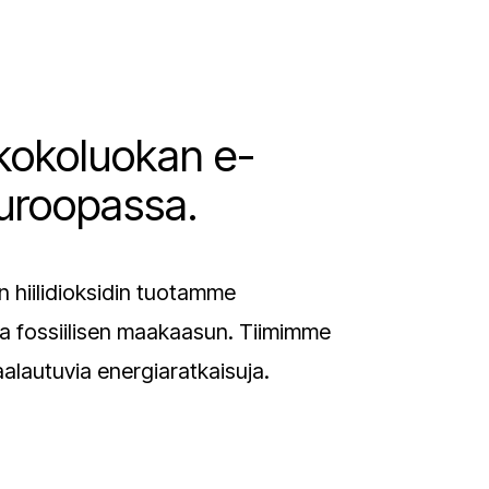
n kokoluokan e-
Euroopassa.
n hiilidioksidin tuotamme
ta fossiilisen maakaasun. Tiimimme
alautuvia energiaratkaisuja.