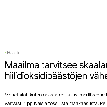
•
Haaste
Maailma tarvitsee skaalau
hiilidioksidipäästöjen vä
Monet alat, kuten raskaateollisuus, meriliikenne
vahvasti riippuvaisia fossiilista maakaasusta. P