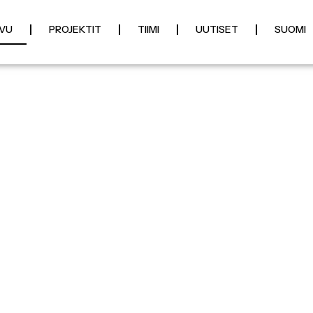
IVU
PROJEKTIT
TIIMI
UUTISET
SUOMI
paita
eita