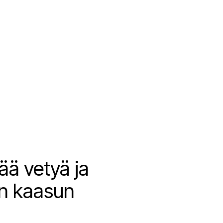
ää vetyä ja
an kaasun