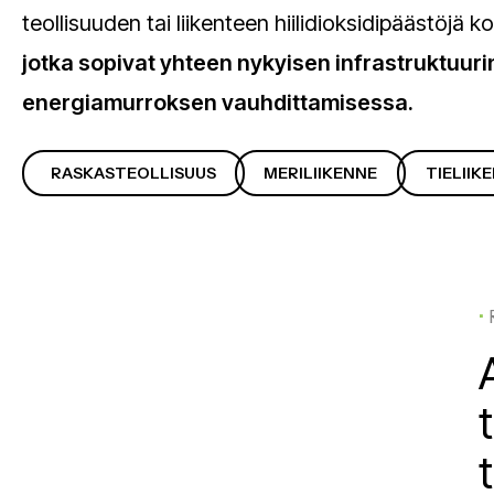
teollisuuden tai liikenteen hiilidioksidipäästöjä 
jotka sopivat yhteen nykyisen infrastruktuu
energiamurroksen vauhdittamisessa.
RASKASTEOLLISUUS
MERILIIKENNE
TIELIIK
•