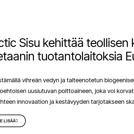
ctic Sisu kehittää teollise
taanin tuotantolaitoksia 
stämällä vihreän vedyn ja talteenotetun biogeenise
toehtoisen uusiutuvan polttoaineen, joka voi korva
yhteen innovaation ja kestävyyden tarjotakseen ska
E LISÄÄ