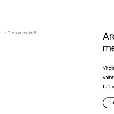
•
Tietoa meistä
Ar
me
Yhdi
vaih
tuo 
LU