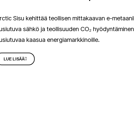
rctic Sisu kehittää teollisen mittakaavan e-metaani
usiutuva sähkö ja teollisuuden CO₂ hyödyntäminen
usiutuvaa kaasua energiamarkkinoille.
LUE LISÄÄ